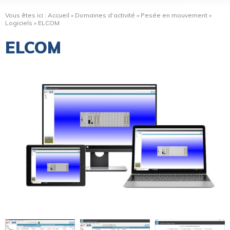
Vous êtes ici :
Accueil
»
Domaines d’activité
»
Pesée en mouvement
»
Logiciels
»
ELCOM
ELCOM